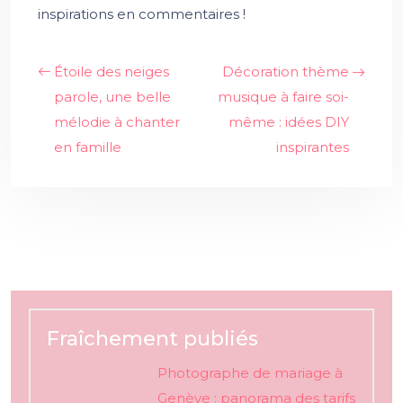
inspirations en commentaires !
Étoile des neiges
Décoration thème
parole, une belle
musique à faire soi-
mélodie à chanter
même : idées DIY
en famille
inspirantes
Fraîchement publiés
Photographe de mariage à
Genève : panorama des tarifs