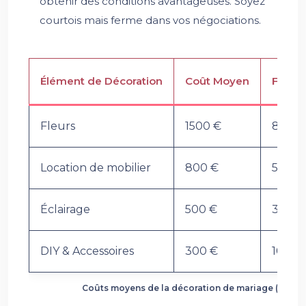
obtenir des conditions avantageuses. Soyez
courtois mais ferme dans vos négociations.
Élément de Décoration
Coût Moyen
Fourch
Fleurs
1500 €
800 €
Location de mobilier
800 €
500 € 
Éclairage
500 €
300 €
DIY & Accessoires
300 €
100 € 
Coûts moyens de la décoration de mariage (estima